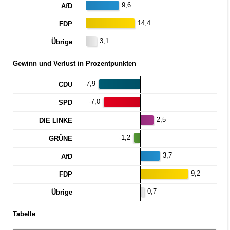
9,6
AfD
14,4
FDP
3,1
Übrige
Gewinn und Verlust in Prozentpunkten
-7,9
CDU
-7,0
SPD
2,5
DIE LINKE
-1,2
GRÜNE
3,7
AfD
9,2
FDP
0,7
Übrige
Tabelle