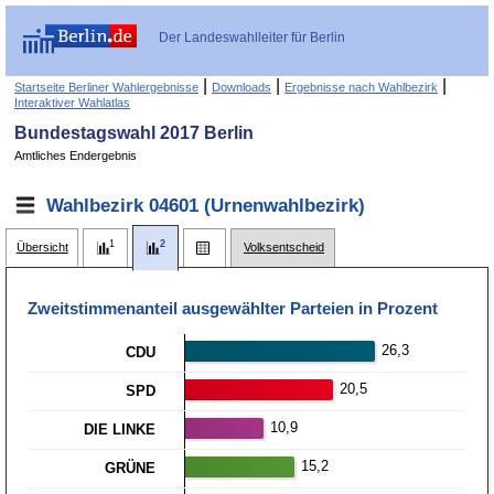
Der Landeswahlleiter für Berlin
|
|
|
Startseite Berliner Wahlergebnisse
Downloads
Ergebnisse nach Wahlbezirk
Interaktiver Wahlatlas
Bundestagswahl 2017 Berlin
Amtliches Endergebnis
Wahlbezirk 04601 (Urnenwahlbezirk)
Übersicht
Volksentscheid
Zweitstimmen­anteil ausgewählter Parteien in Prozent
26,3
CDU
20,5
SPD
10,9
DIE LINKE
15,2
GRÜNE