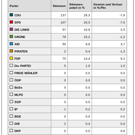
Stimmen­
Gewinn und Verlust
Partei
Stimmen
anteil in %
in %-Pkt.
CDU
137
26,3
-7,9
SPD
107
20,5
-7,0
DIE LINKE
57
10,9
2,5
GRÜNE
79
15,2
-1,2
AfD
50
9,6
3,7
PIRATEN
2
0,4
-1,3
FDP
75
14,4
9,2
Die PARTEI
5
1,0
1,0
FREIE WÄHLER
0
0,0
0,0
ÖDP
0
0,0
0,0
BüSo
0
0,0
0,0
MLPD
0
0,0
0,0
SGP
0
0,0
0,0
B*
1
0,2
0,2
BGE
0
0,0
0,0
DiB
2
0,4
0,4
DKP
0
0,0
0,0