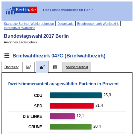
Der Landeswahlleiter für Berlin
|
|
|
Startseite Berliner Wahlergebnisse
Downloads
Ergebnisse nach Wahlbezirk
Interaktiver Wahlatlas
Bundestagswahl 2017 Berlin
Amtliches Endergebnis
Briefwahlbezirk 047C (Briefwahlbezirk)
Übersicht
Volksentscheid
Zweitstimmen­anteil ausgewählter Parteien in Prozent
25,3
CDU
21,4
SPD
12,1
DIE LINKE
20,4
GRÜNE