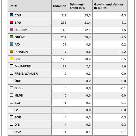
Stimmen­
Gewinn und Verlust
Partei
Stimmen
anteil in %
in %-Pkt.
CDU
311
25,3
-4,3
SPD
263
21,4
-4,1
DIE LINKE
149
12,1
1,5
GRÜNE
251
20,4
-1,5
AfD
57
4,6
0,2
PIRATEN
7
0,6
-2,2
FDP
128
10,4
6,5
Die PARTEI
27
2,2
1,6
FREIE WÄHLER
2
0,2
0,0
ÖDP
2
0,2
0,0
BüSo
0
0,0
-0,1
MLPD
0
0,0
0,0
SGP
1
0,1
-0,1
B*
0
0,0
0,0
BGE
4
0,3
0,3
DiB
4
0,3
0,3
DKP
1
0,1
0,1