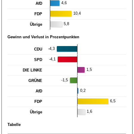
4,6
AfD
10,4
FDP
5,8
Übrige
Gewinn und Verlust in Prozentpunkten
-4,3
CDU
-4,1
SPD
1,5
DIE LINKE
-1,5
GRÜNE
0,2
AfD
6,5
FDP
1,6
Übrige
Tabelle