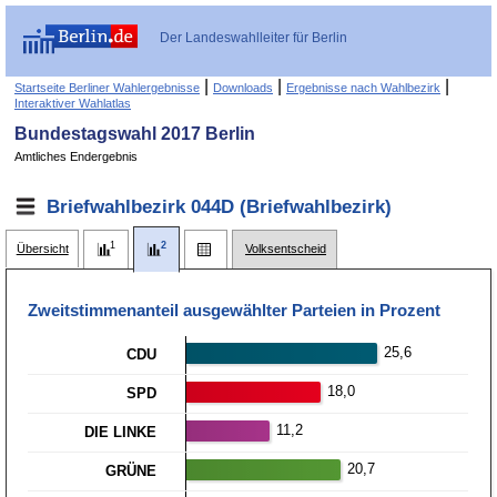
Der Landeswahlleiter für Berlin
|
|
|
Startseite Berliner Wahlergebnisse
Downloads
Ergebnisse nach Wahlbezirk
Interaktiver Wahlatlas
Bundestagswahl 2017 Berlin
Amtliches Endergebnis
Briefwahlbezirk 044D (Briefwahlbezirk)
Übersicht
Volksentscheid
Zweitstimmen­anteil ausgewählter Parteien in Prozent
25,6
CDU
18,0
SPD
11,2
DIE LINKE
20,7
GRÜNE