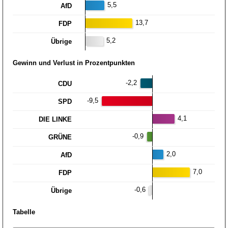
5,5
AfD
13,7
FDP
5,2
Übrige
Gewinn und Verlust in Prozentpunkten
-2,2
CDU
-9,5
SPD
4,1
DIE LINKE
-0,9
GRÜNE
2,0
AfD
7,0
FDP
-0,6
Übrige
Tabelle