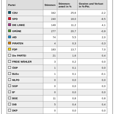
Stimmen­
Gewinn und Verlust
Partei
Stimmen
anteil in %
in %-Pkt.
CDU
342
25,6
-2,2
SPD
240
18,0
-9,5
DIE LINKE
149
11,2
4,1
GRÜNE
277
20,7
-0,9
AfD
74
5,5
2,0
PIRATEN
4
0,3
-3,3
FDP
183
13,7
7,0
Die PARTEI
21
1,6
0,4
FREIE WÄHLER
3
0,2
0,0
ÖDP
1
0,1
0,0
BüSo
1
0,1
-0,1
MLPD
0
0,0
0,0
SGP
0
0,0
0,0
B*
0
0,0
0,0
BGE
11
0,8
0,8
DiB
5
0,4
0,4
DKP
0
0,0
0,0