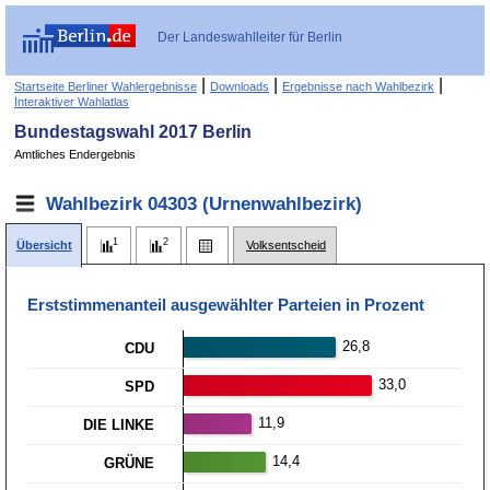
Der Landeswahlleiter für Berlin
|
|
|
Startseite Berliner Wahlergebnisse
Downloads
Ergebnisse nach Wahlbezirk
Interaktiver Wahlatlas
Bundestagswahl 2017 Berlin
Amtliches Endergebnis
Wahlbezirk 04303 (Urnenwahlbezirk)
Übersicht
Volksentscheid
Erststimmen­anteil ausgewählter Parteien in Prozent
26,8
CDU
33,0
SPD
11,9
DIE LINKE
14,4
GRÜNE