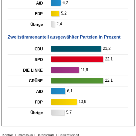
6,2
AfD
5,2
FDP
2,4
Übrige
Zweitstimmen­anteil ausgewählter Parteien in Prozent
21,2
CDU
22,1
SPD
11,9
DIE LINKE
22,1
GRÜNE
6,1
AfD
10,9
FDP
5,7
Übrige
Kontakt
Impressum
Datenschutz
Barrierefreiheit