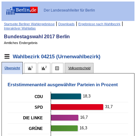
Der Landeswahlleiter für Berlin
|
|
|
Startseite Berliner Wahlergebnisse
Downloads
Ergebnisse nach Wahlbezirk
Interaktiver Wahlatlas
Bundestagswahl 2017 Berlin
Amtliches Endergebnis
Wahlbezirk 04215 (Urnenwahlbezirk)
Übersicht
Volksentscheid
Erststimmen­anteil ausgewählter Parteien in Prozent
18,3
CDU
31,7
SPD
16,7
DIE LINKE
16,3
GRÜNE