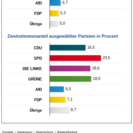
6,7
AfD
5,3
FDP
5,0
Übrige
Zweitstimmen­anteil ausgewählter Parteien in Prozent
16,5
CDU
23,5
SPD
18,6
DIE LINKE
19,0
GRÜNE
6,5
AfD
7,1
FDP
8,7
Übrige
Kontakt
Impressum
Datenschutz
Barrierefreiheit