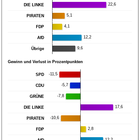
22,6
DIE LINKE
5,1
PIRATEN
4,1
FDP
12,2
AfD
9,6
Übrige
Gewinn und Verlust in Prozentpunkten
-11,5
SPD
-5,7
CDU
-7,8
GRÜNE
17,6
DIE LINKE
-10,6
PIRATEN
2,8
FDP
12,2