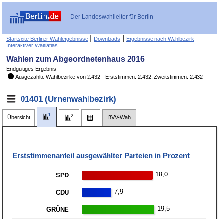
Der Landeswahlleiter für Berlin
|
|
|
Startseite Berliner Wahlergebnisse
Downloads
Ergebnisse nach Wahlbezirk
Interaktiver Wahlatlas
Wahlen zum Abgeordnetenhaus 2016
Endgültiges Ergebnis
Aus­ge­zähl­te Wahl­be­zir­ke von 2.432 - Erst­stim­men: 2.432, Zweit­stim­men: 2.432
01401 (Urnenwahlbezirk)
Übersicht
BVV-Wahl
Erststimmen­anteil ausgewählter Parteien in Prozent
19,0
SPD
7,9
CDU
19,5
GRÜNE