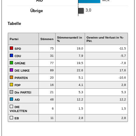
AfD
3,0
Übrige
Tabelle
Stimmen­anteil in
Gewinn und Verlust in %-
Partei
Stimmen
%
Pkt.
75
19,0
-11,5
SPD
31
7,9
-5,7
CDU
77
19,5
-7,8
GRÜNE
89
22,6
17,6
DIE LINKE
20
5,1
-10,6
PIRATEN
16
4,1
2,8
FDP
21
5,3
5,3
Die PARTEI
48
12,2
12,2
AfD
DIE
6
1,5
1,5
VIOLETTEN
11
2,8
2,8
EB