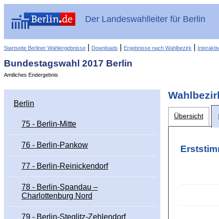
Der Landeswahlleiter für Berlin
|
|
|
Startseite Berliner Wahlergebnisse
Downloads
Ergebnisse nach Wahlbezirk
Interakti
Bundestagswahl 2017 Berlin
Amtliches Endergebnis
Wahlbezir
Berlin
Übersicht
75 - Berlin-Mitte
76 - Berlin-Pankow
Erststim
77 - Berlin-Reinickendorf
78 - Berlin-Spandau –
Charlottenburg Nord
79 - Berlin-Steglitz-Zehlendorf