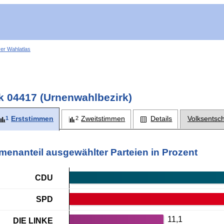
ver Wahlatlas
k 04417 (Urnenwahlbezirk)
Erststimmen
Zweitstimmen
Details
Volksentsc
men­anteil ausgewählter Parteien in Prozent
CDU
SPD
11,1
DIE LINKE