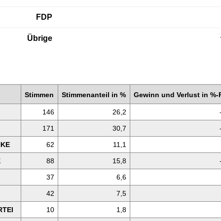
FDP
Übrige
Stimmen
Stimmen­anteil in %
Gewinn und Verlust in %-P
146
26,2
171
30,7
NKE
62
11,1
E
88
15,8
37
6,6
42
7,5
RTEI
10
1,8