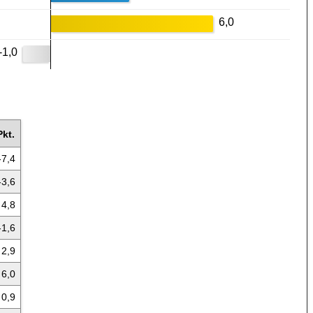
6,0
-1,0
kt.
-7,4
-3,6
4,8
-1,6
2,9
6,0
0,9