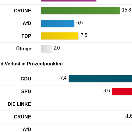
15,8
GRÜNE
6,6
AfD
7,5
FDP
2,0
Übrige
d Verlust in Prozentpunkten
-7,4
CDU
-3,6
SPD
DIE LINKE
-1,
GRÜNE
AfD