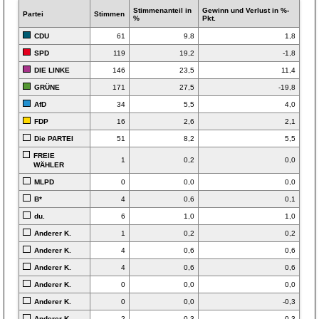
Stimmen­anteil in
Gewinn und Verlust in %-
Partei
Stimmen
%
Pkt.
CDU
61
9,8
1,8
SPD
119
19,2
-1,8
DIE LINKE
146
23,5
11,4
GRÜNE
171
27,5
-19,8
AfD
34
5,5
4,0
FDP
16
2,6
2,1
Die PARTEI
51
8,2
5,5
FREIE
1
0,2
0,0
WÄHLER
MLPD
0
0,0
0,0
B*
4
0,6
0,1
du.
6
1,0
1,0
Anderer K.
1
0,2
0,2
Anderer K.
4
0,6
0,6
Anderer K.
4
0,6
0,6
Anderer K.
0
0,0
0,0
Anderer K.
0
0,0
-0,3
Anderer K.
2
0,3
0,3