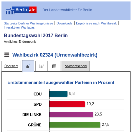
Der Landeswahlleiter für Berlin
|
|
|
Startseite Berliner Wahlergebnisse
Downloads
Ergebnisse nach Wahlbezirk
Interaktiver Wahlatlas
Bundestagswahl 2017 Berlin
Amtliches Endergebnis
Wahlbezirk 02324 (Urnenwahlbezirk)
Übersicht
Volksentscheid
Erststimmen­anteil ausgewählter Parteien in Prozent
9,8
CDU
19,2
SPD
23,5
DIE LINKE
27,5
GRÜNE