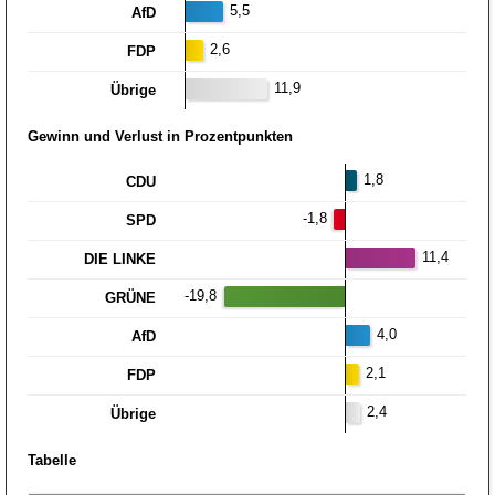
5,5
AfD
2,6
FDP
11,9
Übrige
Gewinn und Verlust in Prozentpunkten
1,8
CDU
-1,8
SPD
11,4
DIE LINKE
-19,8
GRÜNE
4,0
AfD
2,1
FDP
2,4
Übrige
Tabelle