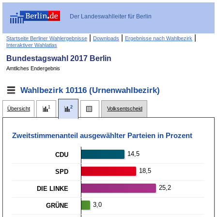
Der Landeswahlleiter für Berlin
|
|
|
Startseite Berliner Wahlergebnisse
Downloads
Ergebnisse nach Wahlbezirk
Interaktiver Wahlatlas
Bundestagswahl 2017 Berlin
Amtliches Endergebnis
Wahlbezirk 10116 (Urnenwahlbezirk)
Übersicht
Volksentscheid
Zweitstimmen­anteil ausgewählter Parteien in Prozent
14,5
CDU
18,5
SPD
25,2
DIE LINKE
3,0
GRÜNE