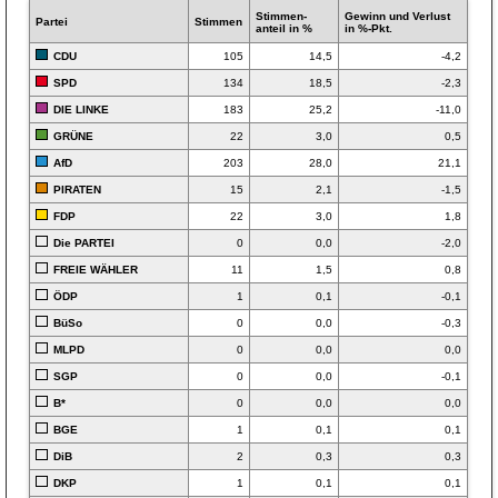
Stimmen­
Gewinn und Verlust
Partei
Stimmen
anteil in %
in %-Pkt.
CDU
105
14,5
-4,2
SPD
134
18,5
-2,3
DIE LINKE
183
25,2
-11,0
GRÜNE
22
3,0
0,5
AfD
203
28,0
21,1
PIRATEN
15
2,1
-1,5
FDP
22
3,0
1,8
Die PARTEI
0
0,0
-2,0
FREIE WÄHLER
11
1,5
0,8
ÖDP
1
0,1
-0,1
BüSo
0
0,0
-0,3
MLPD
0
0,0
0,0
SGP
0
0,0
-0,1
B*
0
0,0
0,0
BGE
1
0,1
0,1
DiB
2
0,3
0,3
DKP
1
0,1
0,1