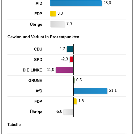
28,0
AfD
3,0
FDP
7,9
Übrige
Gewinn und Verlust in Prozentpunkten
-4,2
CDU
-2,3
SPD
-11,0
DIE LINKE
0,5
GRÜNE
21,1
AfD
1,8
FDP
-5,8
Übrige
Tabelle