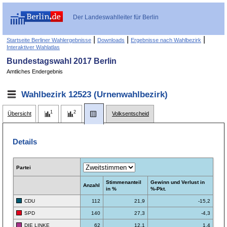
Der Landeswahlleiter für Berlin
|
|
|
Startseite Berliner Wahlergebnisse
Downloads
Ergebnisse nach Wahlbezirk
Interaktiver Wahlatlas
Bundestagswahl 2017 Berlin
Amtliches Endergebnis
Wahlbezirk 12523 (Urnenwahlbezirk)
Übersicht
Volksentscheid
Details
Partei
Stimmen­anteil
Gewinn und Verlust in
Anzahl
in %
%-Pkt.
CDU
112
21,9
-15,2
SPD
140
27,3
-4,3
DIE LINKE
62
12,1
1,4