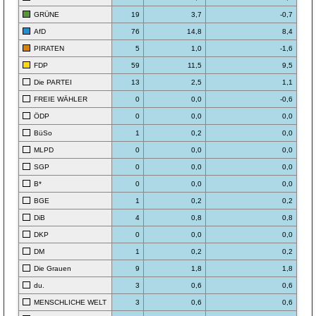
GRÜNE
19
3,7
-0,7
AfD
76
14,8
8,4
PIRATEN
5
1,0
-1,6
FDP
59
11,5
9,5
Die PARTEI
13
2,5
1,1
FREIE WÄHLER
0
0,0
-0,6
ÖDP
0
0,0
0,0
BüSo
1
0,2
0,0
MLPD
0
0,0
0,0
SGP
0
0,0
0,0
B*
0
0,0
0,0
BGE
1
0,2
0,2
DiB
4
0,8
0,8
DKP
0
0,0
0,0
DM
1
0,2
0,2
Die Grauen
9
1,8
1,8
du.
3
0,6
0,6
MENSCHLICHE WELT
3
0,6
0,6