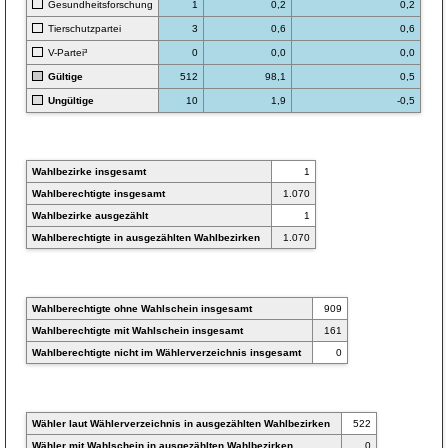
Gesundheitsforschung
1
0,2
0,2
Tierschutzpartei
3
0,6
0,6
V-Partei³
0
0,0
0,0
Gültige
512
98,1
0,5
Ungültige
10
1,9
-0,5
Wahlbezirke insgesamt
1
Wahlberechtigte insgesamt
1.070
Wahlbezirke ausgezählt
1
Wahlberechtigte in ausgezählten Wahlbezirken
1.070
Wahlberechtigte ohne Wahlschein insgesamt
909
Wahlberechtigte mit Wahlschein insgesamt
161
Wahlberechtigte nicht im Wählerverzeichnis insgesamt
0
Wähler laut Wählerverzeichnis in ausgezählten Wahlbezirken
522
Wähler mit Wahlschein in ausgezählten Wahlbezirken
0